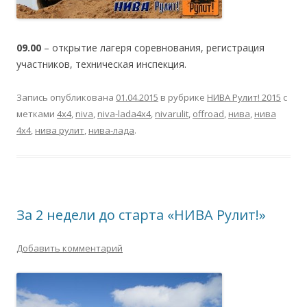
09.00
– открытие лагеря соревнования, регистрация
участников, техническая инспекция.
Запись опубликована
01.04.2015
в рубрике
НИВА Рулит! 2015
с
метками
4х4
,
niva
,
niva-lada4x4
,
nivarulit
,
offroad
,
нива
,
нива
4х4
,
нива рулит
,
нива-лада
.
За 2 недели до старта «НИВА Рулит!»
Добавить комментарий