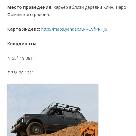
Место проведения:
карьер вблизи деревни Клин, Наро-
Фоминского района.
Карта Яндекс:
http://maps.yandex.ru/-/CVfPRHJ6
Координаты:
N 55° 19.381”
E 36° 20.121”