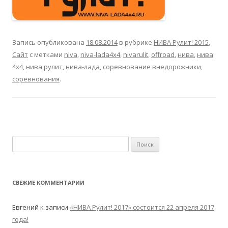
Запись опубликована
18.08.2014
в рубрике
НИВА Рулит! 2015
,
Сайт
с метками
niva
,
niva-lada4x4
,
nivarulit
,
offroad
,
нива
,
нива
4х4
,
нива рулит
,
нива-лада
,
соревнование внедорожники
,
соревнования
.
Найти:
СВЕЖИЕ КОММЕНТАРИИ
Евгений
к записи
«НИВА Рулит! 2017» состоится 22 апреля 2017
года!