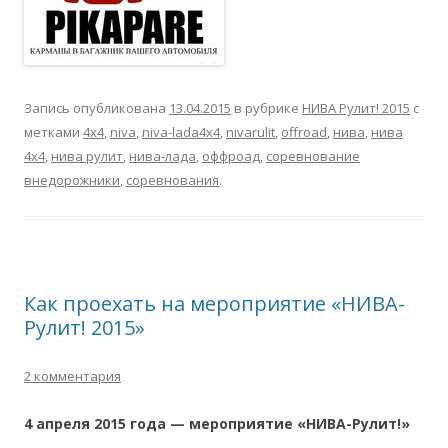
Запись опубликована
13.04.2015
в рубрике
НИВА Рулит! 2015
с
метками
4х4
,
niva
,
niva-lada4x4
,
nivarulit
,
offroad
,
нива
,
нива
4х4
,
нива рулит
,
нива-лада
,
оффроад
,
соревнование
внедорожники
,
соревнования
.
Как проехать на мероприятие «НИВА-
Рулит! 2015»
2 комментария
4 апреля 2015 года — мероприятие «НИВА-Рулит!»