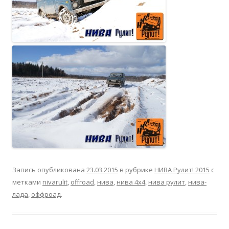
Запись опубликована
23.03.2015
в рубрике
НИВА Рулит! 2015
с
метками
nivarulit
,
offroad
,
нива
,
нива 4х4
,
нива рулит
,
нива-
лада
,
оффроад
.