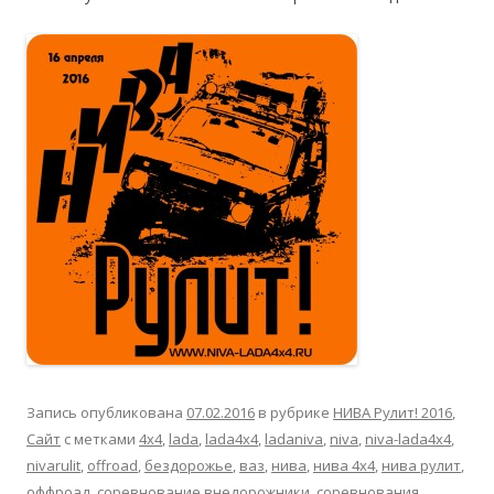
Запись опубликована
07.02.2016
в рубрике
НИВА Рулит! 2016
,
Сайт
с метками
4x4
,
lada
,
lada4x4
,
ladaniva
,
niva
,
niva-lada4x4
,
nivarulit
,
offroad
,
бездорожье
,
ваз
,
нива
,
нива 4х4
,
нива рулит
,
оффроад
,
соревнование внедорожники
,
соревнования
.